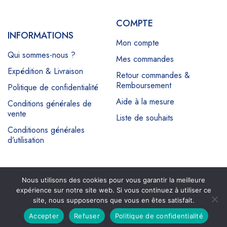
COMPTE
INFORMATIONS
Mon compte
Qui sommes-nous ?
Mes commandes
Expédition & Livraison
Retour commandes &
Remboursement
Politique de confidentialité
Aide à la mesure
Conditions générales de
vente
Liste de souhaits
Conditioons générales
d’utilisation
Nous utilisons des cookies pour vous garantir la meilleure
Copyright © 2024 MAAM Shop by Mame Cheikh LO. All
expérience sur notre site web. Si vous continuez à utiliser ce
Rights Reserved
site, nous supposerons que vous en êtes satisfait.
RDV de consultation gratuite!
0
0
Accepter
Refuser
Politique de confidentialité
powered by Calendly